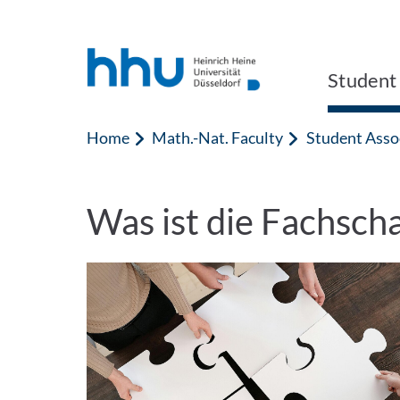
Jump to content
Jump to search
Student
Home
Math.-Nat. Faculty
Student Asso
Was ist die Fachscha